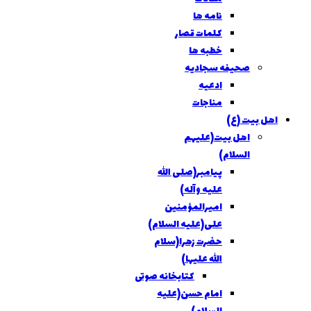
نامه ها
کلمات قصار
خطبه ها
صحيفه سجاديه
ادعيه
مناجات
ل بيت (ع)
اهل بيت(عليهم
السلام)
پيامبر(صلی الله
عليه وآله)
اميرالمؤمنين
علی(عليه السلام)
حضرت زهرا(سلام
الله علیها)
کتابخانه صوتی
امام حسن(عليه