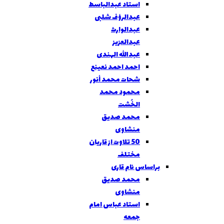
استاد عبدالباسط
عبدالرؤف شلبی
عبدالوارث
عبدالعزيز
عبدالله الهندی
احمد احمد نعینع
شحات محمد أنور
محمود محمد
الخُشت
محمد صدیق
منشاوی
50 تلاوت از قاریان
مختلف
براساس نام قاری
محمد صدیق
منشاوی
استاد عباس امام
جمعه