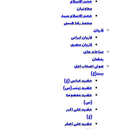
حجت الاسلام
معاونیان
حجت الاسلام سید
محمد رضا طبسی
قاریان
قاریان ایرانی
قاریان مصری
مناجات های
رمضان
صوتی اصحاب اهل
بیت(ع)
حضرت عباس (ع)
حضرت زینب (س)
حضرت معصومه
(س)
حضرت علی اکبر
(ع)
حضرت علی اصغر