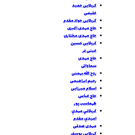
کربلایی حمید
علیمی
کربلایی جواد مقدم
حاج مهدی اکبری
حاج مهدی مختاری
کربلایی حسین
عینی فر
حاج مهدی
سماواتی
روح الله بهمنی
رحیم ابراهیمی
اسلام میرزایی
حاج عباس
طهماسب پور
كربلائي مهدي
اميدي مقدم
مهدی صدقی
کربلایی یوسف