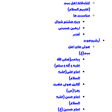
کتابخانه اهل بيت
(عليهم السلام)
مناسبت ها
ویژه هشتم شوال
اربعین حسینی
غدير
شیوصوت
صوتی های اهل
بیت(ع)
پیامبر(صلی الله
علیه و آله و سلم)
امام علی(علیه
السلام)
گالری صوتی حضرت
زهرا (س)
امام حسن (علیه
السلام)
امام حسین (ع)