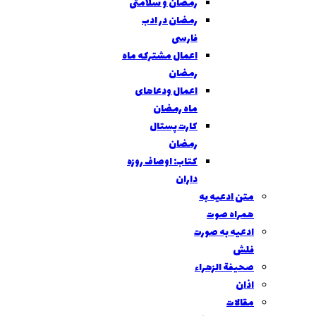
رمضان و سلامتی
رمضان در ادب
فارسی
اعمال مشترکه ماه
رمضان
اعمال ودعاهای
ماه رمضان
كارت پستال
رمضان
كتاب: اوصاف روزه
داران
متن ادعیه به
همراه صوت
ادعیه به صورت
فلش
صحیفة الزهراء
اذان
مقالات