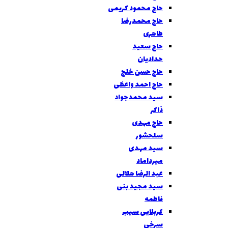
حاج محمود کریمی
حاج محمدرضا
طاهری
حاج سعید
حدادیان
حاج حسن خلج
حاج احمد واعظی
سید محمدجواد
ذاکر
حاج مهدی
سلحشور
سید مهدی
میرداماد
عبد الرضا هلالی
سید مجید بنی
فاطمه
کربلایی سیب
سرخی