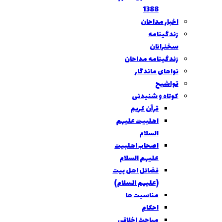
1388
اخبار مداحان
زندگینامه
سخنرانان
زندگينامه مداحان
نواهای ماندگار
تواشیح
كوتاه و شنيدنی
قرآن کریم
اهلبیت علیهم
السلام
اصحاب اهلبیت
عليهم السلام
فضائل اهل بیت
(علیهم السلام)
مناسبت ها
احکام
مباحث اخلاقی