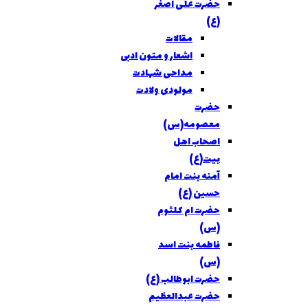
حضرت علی اصغر
(ع)
مقالات
اشعار و متون ادبی
مداحی شهادت
مولودی ولادت
حضرت
معصومه(س)
اصحاب اهل
بيت(ع)
آمنه بنت امام
حسین (ع)
حضرت ام کلثوم
(س)
فاطمه بنت اسد
(س)
حضرت ابوطالب (ع)
حضرت عبدالعظیم