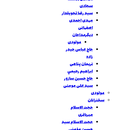
سجادی
سید رضا تحویلدار
مهدی احمدی
اصفهانی
دیگرمداحان
مولودی
حاج عباس حیدر
زاده
نریمان پناهی
ابراهيم رحيمي
حاج حسین سازور
سید علی مومنی
مولودی
سخنرانان
حجت الاسلام
میرباقری
حجت الاسلام سید
حسین مؤمنی