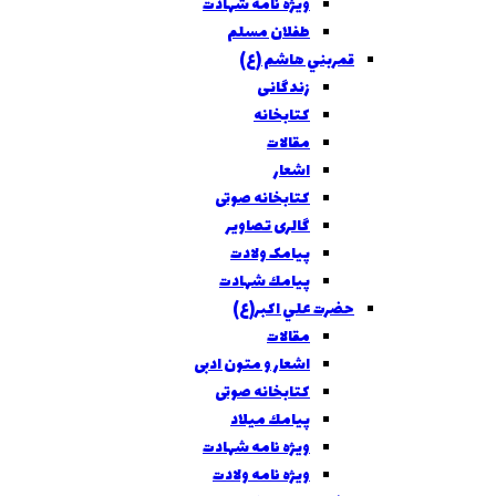
ویژه نامه شهادت
طفلان مسلم
قمربني هاشم (ع)
زندگانی
کتابخانه
مقالات
اشعار
کتابخانه صوتی
گالری تصاویر
پیامک ولادت
پيامك شهادت
حضرت علي اکبر(ع)
مقالات
اشعار و متون ادبی
کتابخانه صوتی
پيامك ميلاد
ویژه نامه شهادت
ويژه نامه ولادت