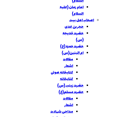
السلام)
امام زمان (عليه
السلام)
اصحاب اهل بيت
حجر بن عدی
حضرت خديجه
(س)
حضرت حمزه (ع)
ام البنين(س)
مقالات
اشعار
کتابخانه صوتی
کتابخانه
حضرت زينب (س)
حضرت مسلم(ع)
مقالات
اشعار
مداحی شهادت