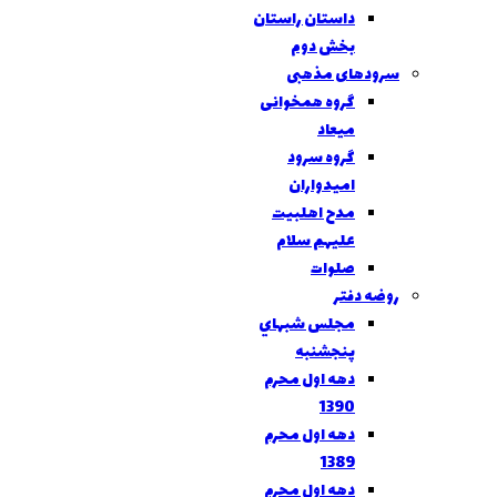
داستان راستان
بخش دوم
سرودهای مذهبی
گروه همخوانی
میعاد
گروه سرود
امیدواران
مدح اهلبیت
علیهم سلام
صلوات
روضه دفتر
مجلس شبهاي
پنجشنبه
دهه اول محرم
1390
دهه اول محرم
1389
دهه اول محرم