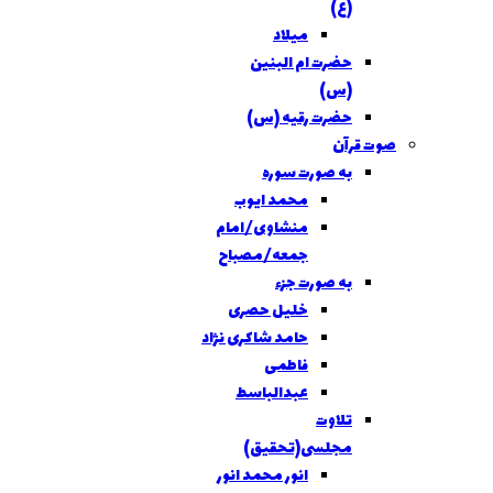
(ع)
میلاد
حضرت ام البنین
(س)
حضرت رقیه (س)
صوت قرآن
به صورت سوره
محمد ایوب
منشاوی/امام
جمعه/مصباح
به صورت جزء
خلیل حصری
حامد شاکری نژاد
فاطمی
عبدالباسط
تلاوت
مجلسی(تحقیق)
انور محمد انور