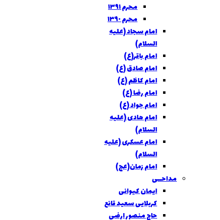
محرم ١٣٩١
محرم ١٣٩٠
امام سجاد (علیه
السلام)
امام باقر(ع)
امام صادق (ع)
امام کاظم (ع)
امام رضا (ع)
امام جواد (ع)
امام هادی (علیه
السلام)
امام عسکری (علیه
السلام)
امام زمان(عج)
مداحــی
ایمان کیوانی
کربلایی سعید قانع
حاج منصور ارضی