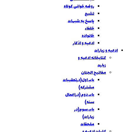
روضه خوانی کوتاه
تشیع
پاسخ به شبهات
خلفاء
خانواده
ادعیه و اذکار
یه و زیارات
كتابخانه ادعيه و
زيارت
مفاتيح الجنان
باب اول(درتعقيبات
مشتركه)
باب دوم (دراعمال
سنه)
باب سوم(در
زیارات)
ملحقات
کلیات ادعیه و