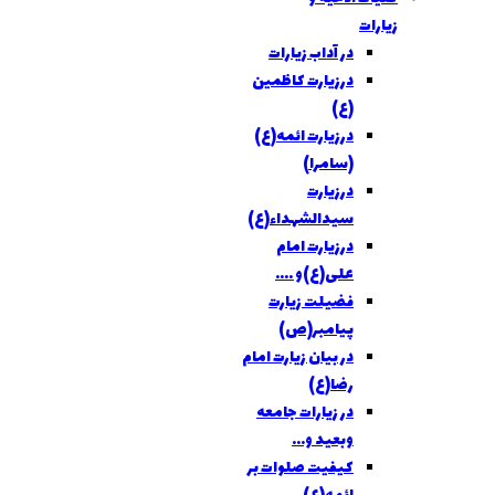
زیارات
در آداب زیارات
درزیارت کاظمین
(ع)
درزیارت ائمه(ع)
(سامرا)
درزیارت
سیدالشهداء(ع)
درزیارت امام
علی(ع)و ....
فضیلت زیارت
پیامبر(ص)
در بیان زیارت امام
رضا(ع)
در زیارات جامعه
وبعید و...
کیفیت صلوات بر