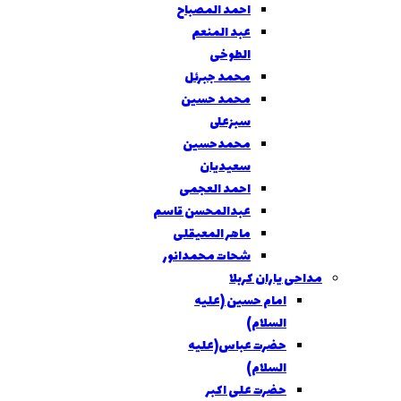
احمد المصباح
عبد المنعم
الطوخی
محمد جبرئل
محمد حسین
سبزعلى
محمدحسین
سعیدیان
احمد العجمی
عبدالمحسن قاسم
ماهر المعیقلی
شحات محمدانور
مداحی یاران کربلا
امام حسین (علیه
السلام)
حضرت عباس(علیه
السلام)
حضرت علی اکبر