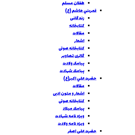
طفلان مسلم
قمربني هاشم (ع)
زندگانی
کتابخانه
مقالات
اشعار
کتابخانه صوتی
گالری تصاویر
پیامک ولادت
پيامك شهادت
حضرت علي اکبر(ع)
مقالات
اشعار و متون ادبی
کتابخانه صوتی
پيامك ميلاد
ویژه نامه شهادت
ويژه نامه ولادت
حضرت علی اصغر