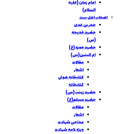
امام زمان (عليه
السلام)
اصحاب اهل بيت
حجر بن عدی
حضرت خديجه
(س)
حضرت حمزه (ع)
ام البنين(س)
مقالات
اشعار
کتابخانه صوتی
کتابخانه
حضرت زينب (س)
حضرت مسلم(ع)
مقالات
اشعار
مداحی شهادت
ویژه نامه شهادت