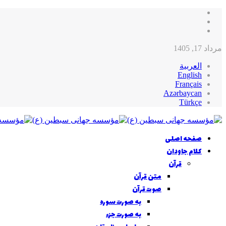
مرداد 17, 1405
العربية
English
Français
Azərbaycan
Türkçe
صفحه اصلی
کلام جاودان
قرآن
متن قرآن
صوت قرآن
به صورت سوره
به صورت جزء