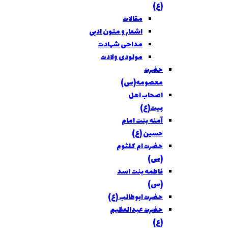
(ع)
مقالات
اشعار و متون ادبی
مداحی شهادت
مولودی ولادت
حضرت
معصومه(س)
اصحاب اهل
بيت(ع)
آمنه بنت امام
حسین (ع)
حضرت ام کلثوم
(س)
فاطمه بنت اسد
(س)
حضرت ابوطالب (ع)
حضرت عبدالعظیم
(ع)