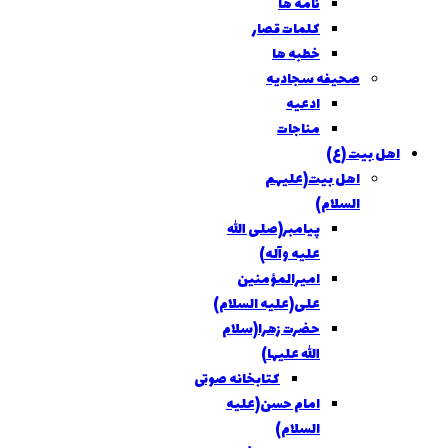
نامه ها
کلمات قصار
خطبه ها
صحيفه سجاديه
ادعيه
مناجات
اهل بيت (ع)
اهل بيت(عليهم
السلام)
پيامبر(صلی الله
عليه وآله)
اميرالمؤمنين
علی(عليه السلام)
حضرت زهرا(سلام
الله علیها)
کتابخانه صوتی
امام حسن(عليه
السلام)