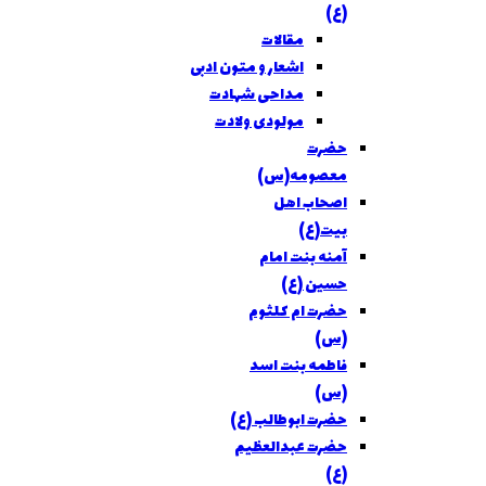
(ع)
مقالات
اشعار و متون ادبی
مداحی شهادت
مولودی ولادت
حضرت
معصومه(س)
اصحاب اهل
بيت(ع)
آمنه بنت امام
حسین (ع)
حضرت ام کلثوم
(س)
فاطمه بنت اسد
(س)
حضرت ابوطالب (ع)
حضرت عبدالعظیم
(ع)