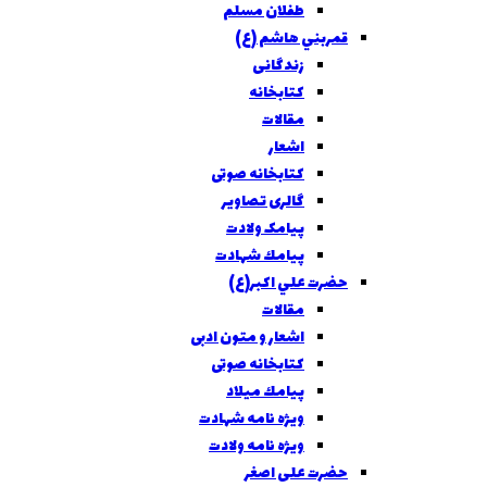
طفلان مسلم
قمربني هاشم (ع)
زندگانی
کتابخانه
مقالات
اشعار
کتابخانه صوتی
گالری تصاویر
پیامک ولادت
پيامك شهادت
حضرت علي اکبر(ع)
مقالات
اشعار و متون ادبی
کتابخانه صوتی
پيامك ميلاد
ویژه نامه شهادت
ويژه نامه ولادت
حضرت علی اصغر