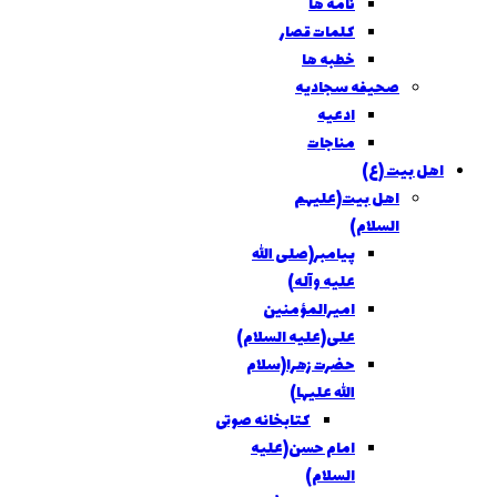
نامه ها
کلمات قصار
خطبه ها
صحيفه سجاديه
ادعيه
مناجات
اهل بيت (ع)
اهل بيت(عليهم
السلام)
پيامبر(صلی الله
عليه وآله)
اميرالمؤمنين
علی(عليه السلام)
حضرت زهرا(سلام
الله علیها)
کتابخانه صوتی
امام حسن(عليه
السلام)