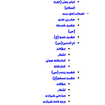
امام زمان (عليه
السلام)
اصحاب اهل بيت
حجر بن عدی
حضرت خديجه
(س)
حضرت حمزه (ع)
ام البنين(س)
مقالات
اشعار
کتابخانه صوتی
کتابخانه
حضرت زينب (س)
حضرت مسلم(ع)
مقالات
اشعار
مداحی شهادت
ویژه نامه شهادت