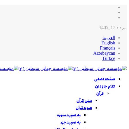
مرداد 17, 1405
العربية
English
Français
Azərbaycan
Türkçe
صفحه اصلی
کلام جاودان
قرآن
متن قرآن
صوت قرآن
به صورت سوره
به صورت جزء